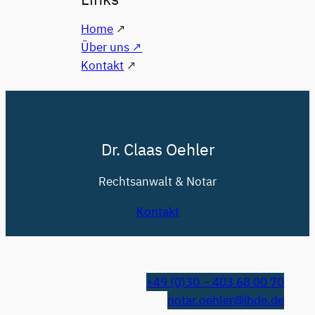
Home
↗
Über uns ↗
Kontakt
↗
Dr. Claas Oehler
Rechtsanwalt & Notar
Kontakt
+49 (0)30 – 403 68 00 70
notar.oehler@ihde.de